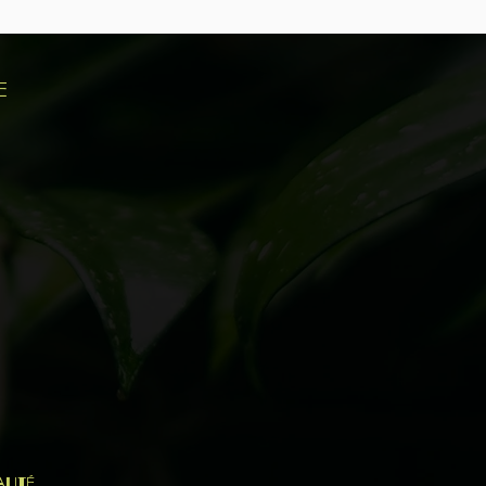
e
ialité