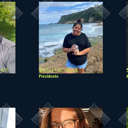
nier
Sarah Bounab
Présidente