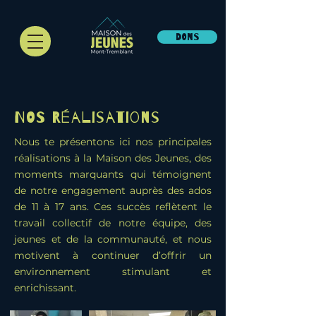
DONS
NOS Réalisations
Nous te présentons ici nos principales
réalisations à la Maison des Jeunes, des
moments marquants qui témoignent
de notre engagement auprès des ados
de 11 à 17 ans. Ces succès reflètent le
travail collectif de notre équipe, des
jeunes et de la communauté, et nous
motivent à continuer d’offrir un
environnement stimulant et
enrichissant.