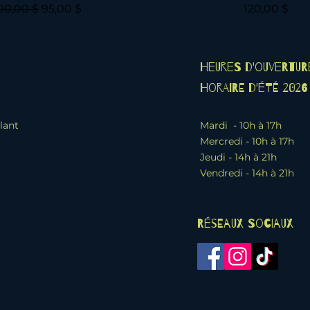
rix original
Prix promotionnel
Prix
00,00 $
95,00 $
120,00 $
Heures d'ouvertur
Horaire d'été 2026
lant
Mardi - 10h à 17h
Mercredi - 10h à 17h
6
Jeudi - 14h à 21h
Vendredi - 14h à 21h
Réseaux sociaux