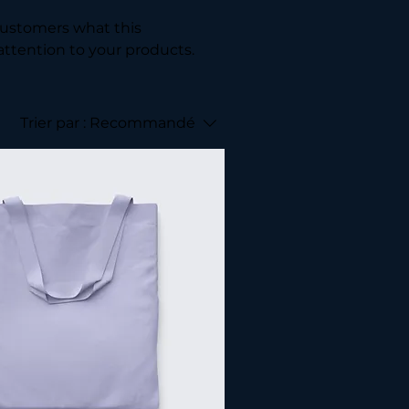
l customers what this
attention to your products.
Trier par :
Recommandé