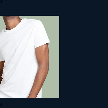
ct
ct