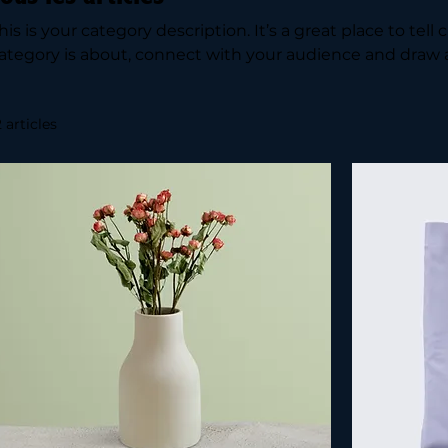
his is your category description. It’s a great place to tel
ategory is about, connect with your audience and draw 
2 articles