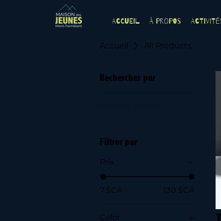
Accueil
À Propos
Activité
Accueil
All Products
Rechercher par
Tous les articles
Filtrer par
Prix
7 $CA
130 $CA
T
Color